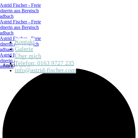
Kontakt
Galerie
Über mich
Telefon: 0163 9727 235
Ansicht laden.
info@astrid-fischer.com